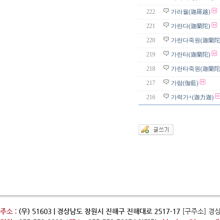
222
가라월(迦羅越)
221
가란다(迦蘭陀)
220
가란다죽원(迦蘭陀
219
가란타(迦蘭陀)
218
가란타죽원(迦蘭陀
217
가람(伽藍)
216
가력가+(迦力迦)
주소 :
(우) 51603 | 경상남도 창원시 진해구 진해대로 2517-17
[구주소] 경