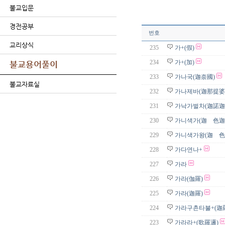
불교입문
경전공부
번호
교리상식
235
가+(假)
234
가+(加)
불교용어풀이
233
가나국(迦奈國)
불교자료실
232
가나제바(迦那提婆
231
가낙가벌차(迦諾迦
230
가니색가(迦 色迦
229
가니색가왕(迦 色
228
가다연나+
227
가라
226
가라(伽羅)
225
가라(迦羅)
224
가라구촌타불+(迦
223
가라라+(歌羅邏)