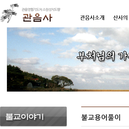
관음사소개
산사의
불교용어풀이