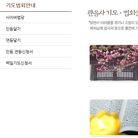
기도법회안내
사이버법당
인등달기
연등달기
인등,연등신청서
백일기도신청서