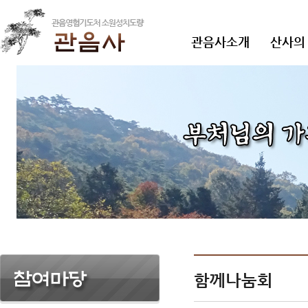
관음사소개
산사의
함께나눔회