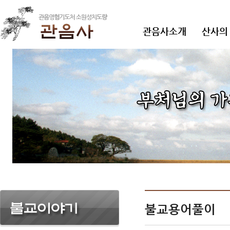
관음사소개
산사의
불교용어풀이