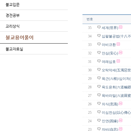
불교입문
경전공부
번호
교리상식
35
세계(世界)
34
십팔불공법(十八不
불교용어풀이
33
아비규환
불교자료실
32
안심(安心)
31
여래십호
30
오탁악세(五濁惡世
29
육근(六根)/십이처
28
육도윤회(六道輪廻
27
육바라밀(六波羅蜜
26
의식(意識)
25
이심전심(以心傳心
24
인연(因緣)
23
자비(自悲)