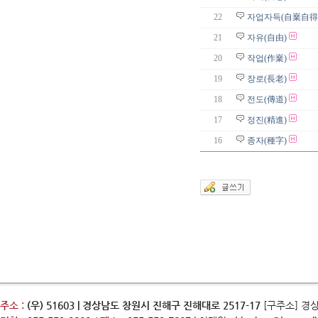
22
자업자득(自嶪自得
21
자유(自由)
20
작업(作嶪)
19
장로(長老)
18
전도(傳道)
17
정진(精進)
16
종자(種字)
주소 :
(우) 51603 | 경상남도 창원시 진해구 진해대로 2517-17
[구주소] 경