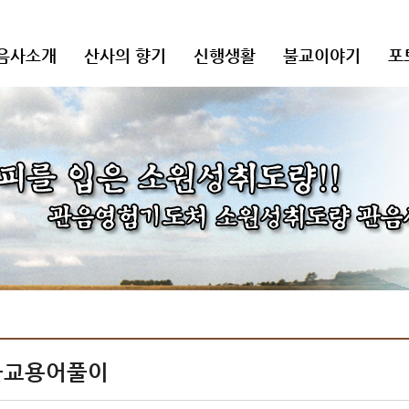
음사소개
산사의 향기
신행생활
불교이야기
포
불교용어풀이