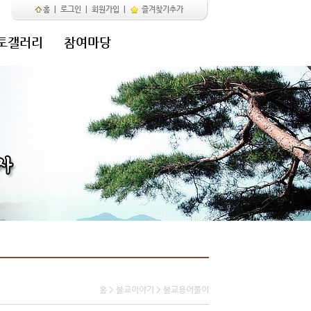
홈
|
로그인
|
회원가입
|
즐겨찾기추가
토갤러리
참여마당
홈 > 불교이야기 > 불교용어풀이