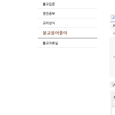
불교입문
경전공부
교리상식
불교용어풀이
글
불교자료실