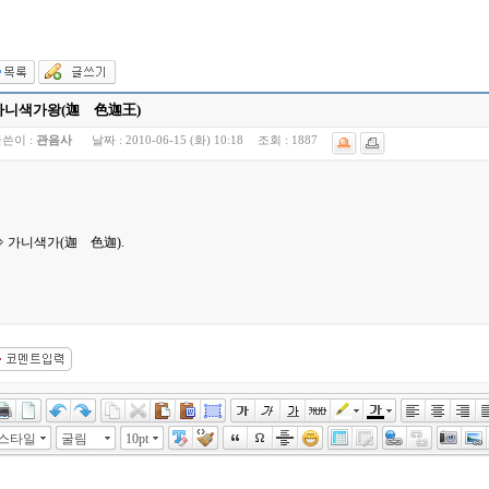
가니색가왕(迦 色迦王)
쓴이 :
관음사
날짜 :
2010-06-15 (화) 10:18
조회 :
1887
⇒ 가니색가(迦 色迦).
스타일
굴림
10pt