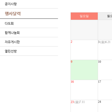
공지사항
행사달력
일요일
월
다도회
함께나눔회
자유게시판
2
3
(음)6.21
열린선방
9
10
16
17
24
23
(음)7.11