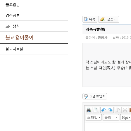
불교입문
경전공부
교리상식
객승+(客僧)
불교용어풀이
글쓴이 :
관음사
날짜 :
2010-
불교자료실
객 스님이라고도 함. 절에 잠
는 스님. 객인(客人). 주승(主僧
스타일
굴림
10pt