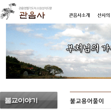
관음사소개
산사의
불교용어풀이