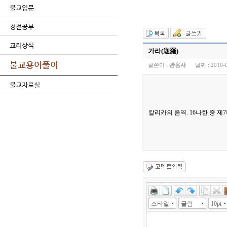
불교입문
경전공부
교리상식
가라(迦羅)
불교용어풀이
글쓴이 :
관음사
날짜 :
2010-
불교자료실
칼리카의 음역. 16나한 중 제
스타일
굴림
10pt