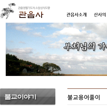
관음사소개
산사의
불교용어풀이