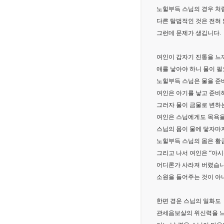
노힐부득 스님의 경우 처
다른 탈법적인 것은 전혀
그런데 문제가 생깁니다.
여인이 갑자기 진통을 느
애를 낳아야 하니 물이 
노힐부득 스님은 물을 준
여인은 아기를 낳고 준비해
그러자 물이 금물로 변하
여인은 스님에게도 목욕을
스님의 몸이 물에 닿자마
노힐부득 스님의 몸은 황
그리고 나서 여인은 “아시
어디론가 사라져 버렸습니
소원을 들어주는 것이 아
한편 경운 스님의 일화도
관세음보살의 위신력을 느