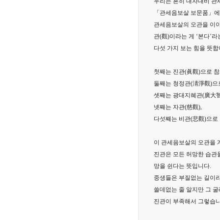
우리는 흔히 대자대비 관
「관세음보살 보문품」
관세음보살의 오관을 이야
관(觀)이라는 게 ‘본다’
다섯 가지 보는 힘을 뜻합
첫째는 진관(眞觀)으로 
둘째는 청정관(淸淨觀)으
셋째는 광대지혜관(廣大智
넷째는 자관(慈觀),
다섯째는 비관(悲觀)으로
이 관세음보살의 오관을 
진관은 모든 허망한 습관들
망을 쉰다는 뜻입니다.
중생들은 부질없는 길이라
쓸데없는 줄 알지만 그 굴
진관이 부족해서 그렇습니다