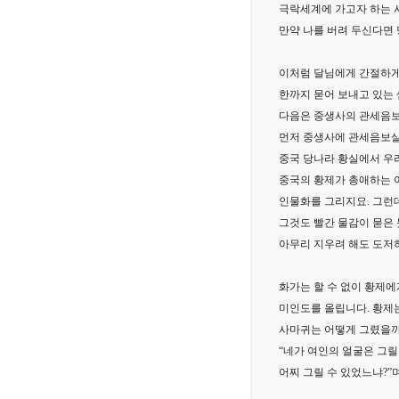
극락세계에 가고자 하는 
만약 나를 버려 두신다면
이처럼 달님에게 간절하게
한까지 묻어 보내고 있는 
다음은 중생사의 관세음보
먼저 중생사에 관세음보살
중국 당나라 황실에서 우
중국의 황제가 총애하는 
인물화를 그리지요. 그런
그것도 빨간 물감이 묻은 
아무리 지우려 해도 도저히
화가는 할 수 없이 황제에
미인도를 올립니다. 황제
사마귀는 어떻게 그렸을까
“네가 여인의 얼굴은 그릴
어찌 그릴 수 있었느냐?”