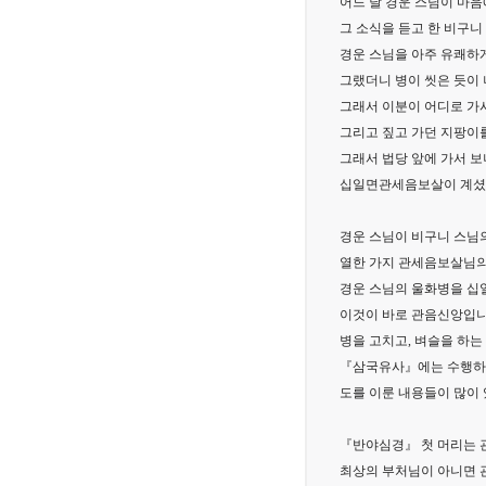
어느 날 경운 스님이 마음
그 소식을 듣고 한 비구
경운 스님을 아주 유쾌하
그랬더니 병이 씻은 듯이 
그래서 이분이 어디로 가
그리고 짚고 가던 지팡이를
그래서 법당 앞에 가서 보
십일면관세음보살이 계셨
경운 스님이 비구니 스님
열한 가지 관세음보살님의
경운 스님의 울화병을 십
이것이 바로 관음신앙입니
병을 고치고, 벼슬을 하는
『삼국유사』에는 수행하
도를 이룬 내용들이 많이 
『반야심경』 첫 머리는 
최상의 부처님이 아니면 