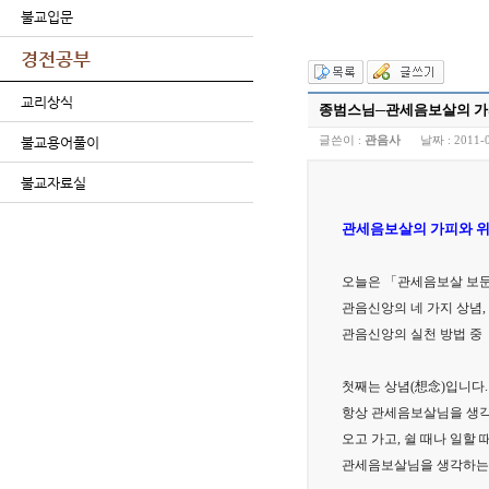
불교입문
경전공부
교리상식
종범스님─관세음보살의 가
글쓴이 :
관음사
날짜 :
2011-
불교용어풀이
불교자료실
관세음보살의 가피와 위
오늘은 「관세음보살 보문
관음신앙의 네 가지 상념,
관음신앙의 실천 방법 중
첫째는 상념(想念)입니다.
항상 관세음보살님을 생각
오고 가고, 쉴 때나 일할 
관세음보살님을 생각하는