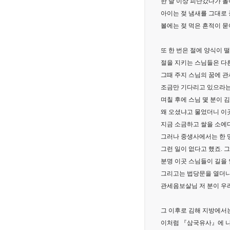
한 달 이상 피난갔다가 돌
아이는 젖 냄새를 그대로
볼에는 젖 먹은 흔적이 묻
또 한 번은 절에 양식이 
절을 지키는 스님들은 다
그때 주지 스님의 꿈에 
조금만 기다리고 있으라는
며칠 후에 스님 몇 분이 
왜 오셨냐고 물었더니 이
지금 소금하고 쌀을 소에
그러나 중생사에서는 한 
그런 일이 없다고 했죠. 
분명 이곳 스님들이 길을
그리고는 법당문을 열더
관세음보살님 저 분이 우
그 이후로 김해 지방에서
이처럼 『삼국유사』에 