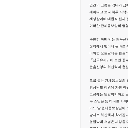
인간의 고통을 겪다가 잠
깨어나고 보니 하루 저녁
세상살이에 대한 미련과 
이러한 관세음보살의 영험
순전히 복만 받는 관음신
집착에서 벗어나 올바른 
이처럼 오늘날에는 현실적
『삼국유사』에 보면 공
관음신앙의 위신력과 현실
도를 돕는 관세음보살의 
경상남도 창녕에 가면 백
그곳에는 달달박박하고 노
두 스님은 등 하나를 사이
어느 날 관세음보살님이 
낭자로 화신해서 찾아갑니
달달박박 스님은 세상을 