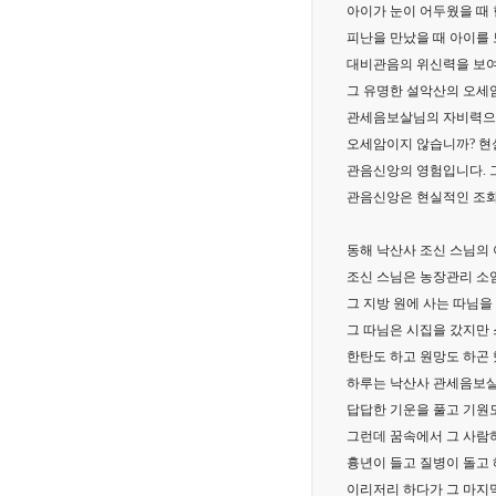
아이가 눈이 어두웠을 때
피난을 만났을 때 아이를
대비관음의 위신력을 보여
그 유명한 설악산의 오세
관세음보살님의 자비력으로
오세암이지 않습니까? 현
관음신앙의 영험입니다. 
관음신앙은 현실적인 조화
동해 낙산사 조신 스님의
조신 스님은 농장관리 소
그 지방 원에 사는 따님을
그 따님은 시집을 갔지만
한탄도 하고 원망도 하곤 
하루는 낙산사 관세음보살
답답한 기운을 풀고 기원도
그런데 꿈속에서 그 사람하
흉년이 들고 질병이 돌고
이리저리 하다가 그 마지