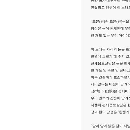
신라 향가 대부분이 관세
전달되고 있듯이 이 노래
“즈믄(천)손 즈믄(천)눈
당신은 눈이 천개인데 우리
한 개도 없는 우리 아이에
이 노래는 자식의 눈을 뜨
반면에 그렇게 해 주지 않
관세음보살님은 눈을 천개
한 개도 안 주면 안 된다
아주 간절하게 호소하면서
재미없다는 마음이 담겨 
정(情)과 한(恨)을 동시
우리 민족의 감정이 담겨 
다행히 관세음보살님은 한
정과 한의 감정은 ‘왕생가
“달아 달아 밝은 달아 