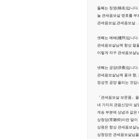
둘째는 칭명(稱名)입니다.
늘 관세음보살 명호를 부
관세음보살,관세음보살…
셋째는 예배(禮拜)입니다.
관세음보살님께 항상 절을 하
이렇게 자꾸 관세음보살님
넷째는 공양(供養)입니다.
관세음보살님께 꽃과 향, 
정성껏 공양 올리는 것입
「관세음보살 보문품」을 보
네 가지의 관음신앙이 설
게송 부분에 상념과 같은
상청앙(常聽仰)이란 말이
상원은 항상 관세음보살
상청앙은 관세음보살님을 