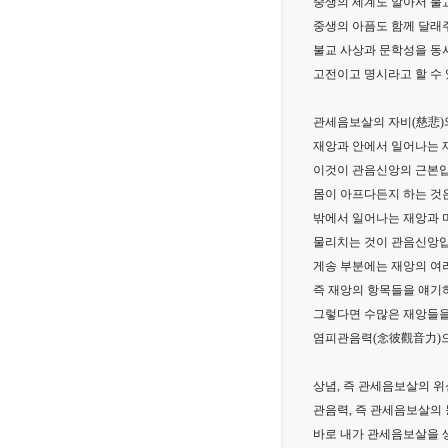
중생의 세계도 알아서 불
중생의 아픔도 함께 달래주
불교 사상과 문학성을 동
고전이고 명시라고 할 수 
관세음보살의 자비(慈悲)
재앙과 안에서 일어나는 
이것이 관음신앙의 근본입
몸이 아프다든지 하는 것
밖에서 일어나는 재앙과 
물리치는 것이 관음신앙입
게송 부분에는 재앙의 여러
즉 재앙의 항목들을 얘기
그렇다면 수많은 재앙들을
염피관음력(念彼觀音力)으
상념, 즉 관세음보살의 
관음력, 즉 관세음보살의
바로 내가 관세음보살을 