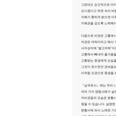
그런데도 순간적으로 어머
모시겠다고 하면 속아 버
지혜가 환하게 밝으면 미
지혜관을 갖도록 노력해야
다음으로 비관은 고통에서
자관은 여락이라고 해서 
사자성어에 ‘발고여락’이란
고통에서 빼내어 즐거움을
고통받는 중생에게 손길을 
그것이 천수천안 관세음보
이처럼 오관으로 중생을 
『삼국유사』에는 우리 나
여러 가지 영험사례가 실
자비관음의 모습은 분황
찾을 수 있습니다. 실명
분황사에 와서 노래로 기