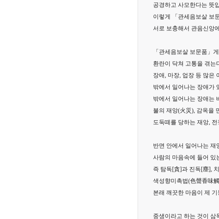
공경하고 사모한다는 뜻입
이렇게 「관세음보살 보문
서로 보충해서 관음신앙에
「관세음보살 보문품」게
환란이 닥쳐 고통을 겪는
장애, 마장, 업장 등 많
밖에서 일어나는 장애가 
밖에서 일어나는 장애는 바
불의 재앙(火災), 감옥을
도둑떼를 당하는 재앙, 전
반면 안에서 일어나는 재
사람의 마음속에 들어 있는
즉 탐독[貪]과 진독[塵],
색성향미촉법(色聲香味觸法
본래 깨끗한 마음이 제 기
중생이라고 하는 것이 삼