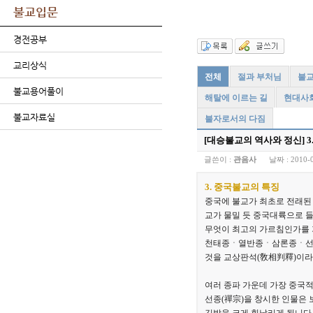
불교입문
경전공부
교리상식
전체
절과 부처님
불교
불교용어풀이
해탈에 이르는 길
현대사
불교자료실
불자로서의 다짐
[대승불교의 역사와 정신] 
글쓴이 :
관음사
날짜 :
2010-
3. 중국불교의 특징
중국에 불교가 최초로 전래된 시
교가 물밀 듯 중국대륙으로
무엇이 최고의 가르침인가를 
천태종ㆍ열반종ㆍ삼론종ㆍ선종
것을 교상판석(敎相判釋)이라
여러 종파 가운데 가장 중국적
선종(禪宗)을 창시한 인물은 