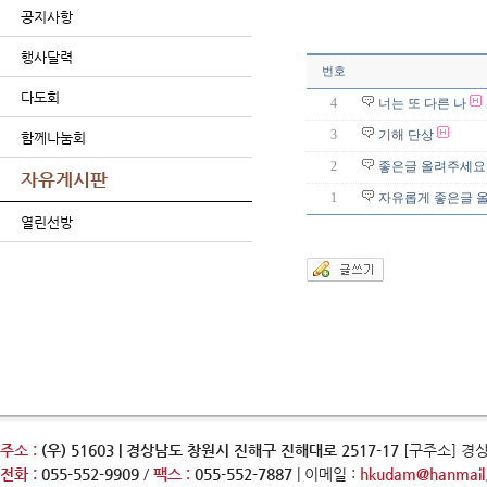
공지사항
행사달력
번호
다도회
4
너는 또 다른 나
3
기해 단상
함께나눔회
2
좋은글 올려주세요
자유게시판
1
자유롭게 좋은글 
열린선방
주소 :
(우) 51603 | 경상남도 창원시 진해구 진해대로 2517-17
[구주소] 경
전화 :
055-552-9909
/
팩스 :
055-552-7887
| 이메일 :
hkudam@hanmail.